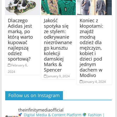
Dlaczego
Jakość
Koniec z
Adidas jest
spotyka się
kłopotami:
marką, po
ze stylem:
znajdź
którą warto
odkrywanie
modną
kupować
niezrównane
odzież dla
najlepszą
go kunsztu
mężczyzn,
odzież
kolekcji
kobiet i
sportową?
damskiej
dzieci pod
Marks &
jednym
February 6,
Spencer
dachem w
2024
Modivo
January 9, 2024
January 4, 2024
Follow us on Instagram
theinfinitymediaofficial
Digital Media & Content Platform
Fashion |