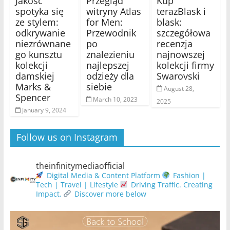
Jakość
Przegląd
Kup
spotyka się
witryny Atlas
terazBlask i
ze stylem:
for Men:
blask:
odkrywanie
Przewodnik
szczegółowa
niezrównane
po
recenzja
go kunsztu
znalezieniu
najnowszej
kolekcji
najlepszej
kolekcji firmy
damskiej
odzieży dla
Swarovski
Marks &
siebie
August 28,
Spencer
March 10, 2023
2025
January 9, 2024
Follow us on Instagram
theinfinitymediaofficial
Digital Media & Content Platform
Fashion |
Tech | Travel | Lifestyle
Driving Traffic. Creating
Impact.
Discover more below