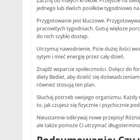
Zacznij od małych kroków. Przejście na diet
jednego lub dwóch posiłków tygodniowo na 
Przygotowanie jest kluczowe. Przygotowywan
pracowitych tygodniach. Gotuj większe porc
do nich szybki dostęp.
Utrzymuj nawodnienie. Picie dużej ilości wo
sytym i mieć energię przez cały dzień.
Znajdź wsparcie społeczności. Dołącz do fo
diety Bediet, aby dzielić się doświadczenia
również stosują ten plan.
Słuchaj potrzeb swojego organizmu. Każdy r
to, jak czujesz się fizycznie i psychicznie p
Nieustannie odkrywaj nowe przepisy! Różnor
ale także pomoże Ci utrzymać długotermino
Podsumowanie: Czy 