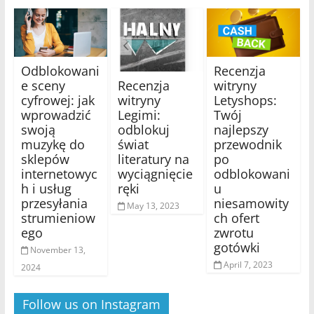
Odblokowani
Recenzja
Recenzja
e sceny
witryny
witryny
cyfrowej: jak
Letyshops:
Legimi:
wprowadzić
Twój
odblokuj
swoją
najlepszy
świat
muzykę do
przewodnik
literatury na
sklepów
po
wyciągnięcie
internetowyc
odblokowani
ręki
h i usług
u
przesyłania
niesamowity
May 13, 2023
strumieniow
ch ofert
ego
zwrotu
gotówki
November 13,
April 7, 2023
2024
Follow us on Instagram